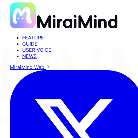
FEATURE
GUIDE
USER VOICE
NEWS
MiraiMind Web