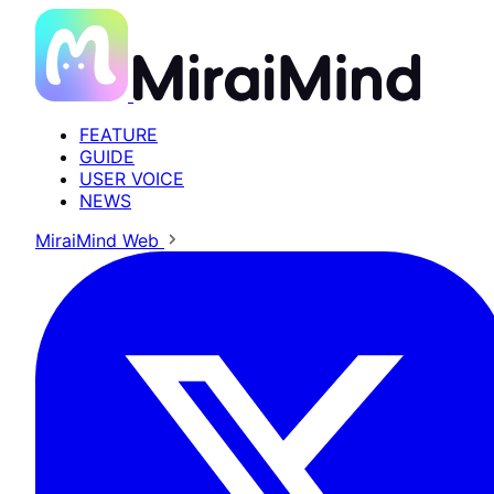
FEATURE
GUIDE
USER VOICE
NEWS
MiraiMind Web