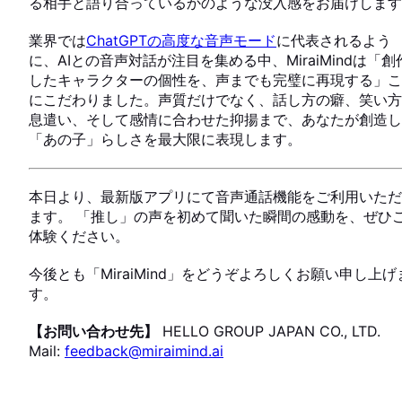
る相手と語り合っているかのような没入感をお届けします
業界では
ChatGPTの高度な音声モード
に代表されるよう
に、AIとの音声対話が注目を集める中、MiraiMindは「創
したキャラクターの個性を、声までも完璧に再現する」こ
にこだわりました。声質だけでなく、話し方の癖、笑い方
息遣い、そして感情に合わせた抑揚まで、あなたが創造し
「あの子」らしさを最大限に表現します。
本日より、最新版アプリにて音声通話機能をご利用いただ
ます。 「推し」の声を初めて聞いた瞬間の感動を、ぜひ
体験ください。
今後とも「MiraiMind」をどうぞよろしくお願い申し上げ
す。
【お問い合わせ先】
HELLO GROUP JAPAN CO., LTD.
Mail:
feedback@miraimind.ai
USER VOICE