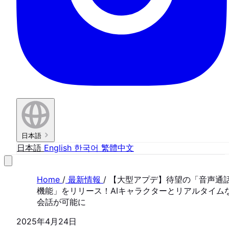
日本語
日本語
English
한국어
繁體中文
Home
/
最新情報
/
【大型アプデ】待望の「音声通
機能」をリリース！AIキャラクターとリアルタイム
会話が可能に
2025年4月24日
FEATURE