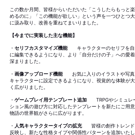
この数か月間、皆様からいただいた「こうしたらもっと楽
めるのに」「この機能が欲しい」という声を一つひとつ大
に汲み取り、改善を重ねてまいりました。
【今までに実装した主な機能】
・
セリフカスタマイズ機能
キャラクターのセリフを自
に編集できるようになり、より「自分だけの子」への愛着
深まりました。
・
画像アップロード機能
お気に入りのイラストや写真
キャラクターに設定できるようになり、視覚的な体験が大
く広がりました。
・
ゲームプレイ用テンプレート追加
TRPGやシミュレ
ション風の遊び方に対応したテンプレートを新たにご用意
物語の世界観がさらに広がります。
USER VOICE
・
人気キャラクタータイプの拡充
皆様の創作トレンド
反映し、新たな性格タイプや関係性パターンを追加いたし