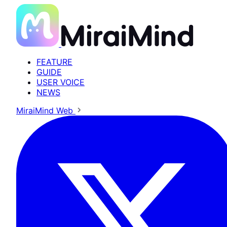
FEATURE
GUIDE
USER VOICE
NEWS
MiraiMind Web