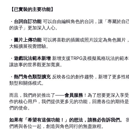
GUIDE
【已實裝的主要功能】
・
台詞自訂功能
可以自由編輯角色的台詞，讓「專屬於自
的孩子」更加深入人心。
・
圖片上傳功能
可以將喜歡的插圖或照片設定為角色圖片
大幅擴展視覺體驗。
・
遊戲玩法範本新增
新增支援TRPG及模擬風格玩法的範本
讓故事的世界觀更加寬廣。
・
熱門角色類型擴充
反映各位的創作趨勢，新增了更多性
類型和關係模式。
而且，我們終於推出了——
會員服務
！為了想要更深入享受
作的核心用戶，我們提供更多元的功能，回應各位的期待是
們的使命。
如果有「希望有這個功能！」的想法，請務必告訴我們。
USER VOICE
們將與各位一起，創造與角色同行的無盡旅程。