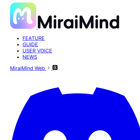
FEATURE
GUIDE
USER VOICE
NEWS
MiraiMind Web