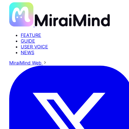
FEATURE
GUIDE
USER VOICE
NEWS
MiraiMind Web