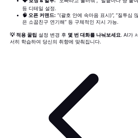
🗣️ 호칭 & 말투:
“오빠라고 불러줘”, “말끝마다 냥 붙여
등 디테일 설정.
🧠 오픈 커맨드:
“(괄호 안에 속마음 표시)”, “질투심 
은 소꿉친구 연기해” 등 구체적인 지시 가능.
💡 적용 꿀팁
설정 변경 후
몇 번 대화를 나눠보세요
. AI가 
서히 학습하여 당신의 취향에 맞춰집니다.