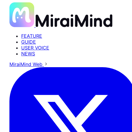
FEATURE
GUIDE
USER VOICE
NEWS
MiraiMind Web